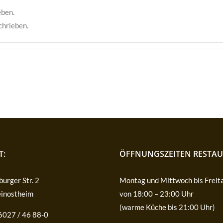
eben.
chrieben.
T:
ÖFFNUNGSZEITEN RESTAU
urger Str. 2
Montag und Mittwoch bis Freit
inostheim
von 18:00 – 23:00 Uhr
(warme Küche bis 21:00 Uhr)
06027 / 46 88-0