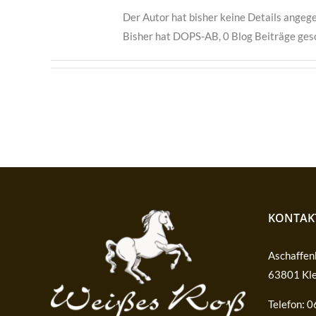
Der Autor hat bisher keine Details angeg
Bisher hat DOPS-AB, 0 Blog Beiträge ges
KONTAK
Aschaffenb
63801 Kle
Telefon: 