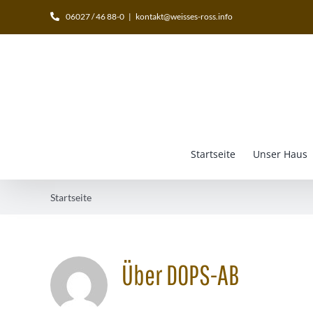
Zum
06027 / 46 88-0
|
kontakt@weisses-ross.info
Inhalt
springen
Startseite
Unser Haus
Startseite
Über
DOPS-AB