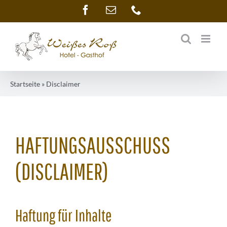
Zum
Facebook
E-
Telefon
Mail
Inhalt
springen
Startseite
»
Disclaimer
HAFTUNGSAUSSCHUSS
(DISCLAIMER)
Haftung für Inhalte