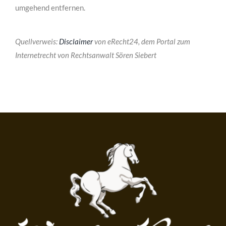
umgehend entfernen.
Quellverweis:
Disclaimer
von eRecht24, dem Portal zum
Internetrecht von Rechtsanwalt Sören Siebert