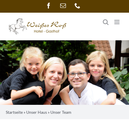
Zum
Facebook
E-
Telefon
Mail
Inhalt
springen
Startseite
»
Unser Haus
»
Unser Team