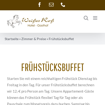
Zum
Facebook
E-
Telefon
Mail
Inhalt
springen
Startseite
»
Zimmer & Preise
»
Frühstücksbuffet
FRÜHSTÜCKSBUFFET
Starten Sie mit einem reichhaltigen Frühstück Dienstag bis
Freitag in den Tag. Für unser Frühstücksbuffet berechnen
wir 12,-€ pro Person am Tag. Unsere Appartement-Gäste
können das Frühstück flexibel Tag für Tag oder als
Pauschale zum Monatspreis dazu buchen. Samstag bis