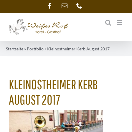
Zum
Facebook
E-
Telefon
Mail
Inhalt
springen
Startseite
»
Portfolio
»
Kleinostheimer Kerb August 2017
KLEINOSTHEIMER KERB
AUGUST 2017