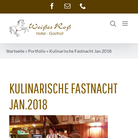
Zum
Facebook
E-
Telefon
Mail
Inhalt
springen
Startseite
»
Portfolio
»
Kulinarische Fastnacht Jan.2018
KULINARISCHE FASTNACHT
JAN.2018