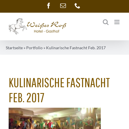
Zum
Facebook
E-
Telefon
Mail
Inhalt
springen
Startseite
»
Portfolio
»
Kulinarische Fastnacht Feb. 2017
KULINARISCHE FASTNACHT
FEB. 2017