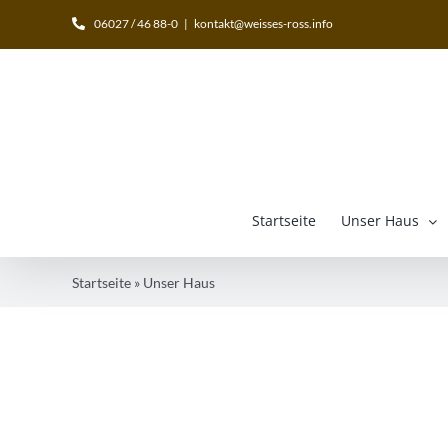
Zum
06027 / 46 88-0
|
kontakt@weisses-ross.info
Inhalt
springen
Startseite
Unser Haus
Startseite
»
Unser Haus