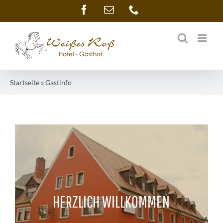
Zum
Facebook
E-
Telefon
Mail
Inhalt
springen
Startseite
»
Gastinfo
HERZLICH WILLKOMMEN